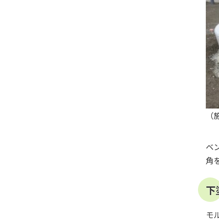
（
ベ
角
下
モ