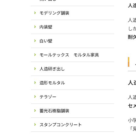
人
モデリング舗装
人
内装壁
し
耐
白い壁
モールテックス モルタル家具
人造研ぎ出し
人
造形モルタル
人
テラゾー
セ
蓄光石樹脂舗装
小
スタンプコンクリート
「