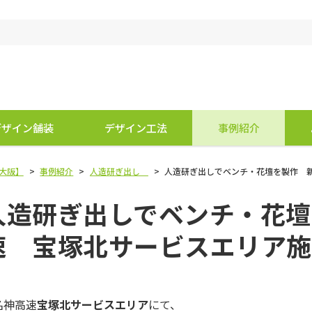
デザイン舗装
デザイン工法
事例紹介
大阪】
>
事例紹介
>
人造研ぎ出し
>
人造研ぎ出しでベンチ・花壇を製作 
人造研ぎ出しでベンチ・花壇
速 宝塚北サービスエリア施
名神高速
宝塚北サービスエリア
にて、