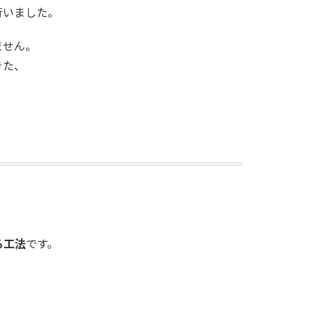
行いました。
ません。
きた、
る工法
です。