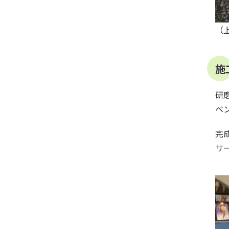
（
施
研
ベ
完
サ