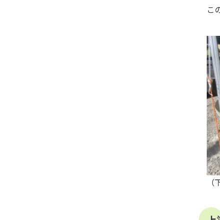
こ
（
上