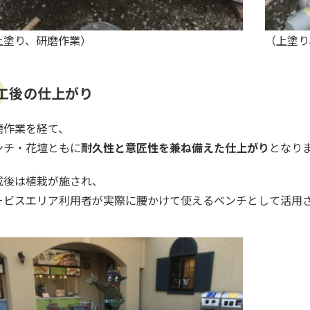
上塗り、研磨作業）
（上塗り
工後の仕上がり
磨作業を経て、
ンチ・花壇ともに
耐久性と意匠性を兼ね備えた仕上がり
となり
成後は植栽が施され、
ービスエリア利用者が実際に腰かけて使えるベンチとして活用