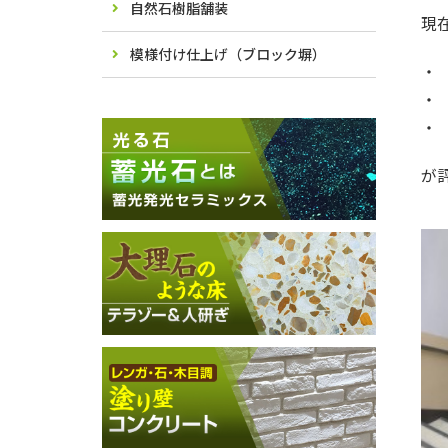
自然石樹脂舗装
現
模様付け仕上げ（ブロック塀）
・
・
・
が