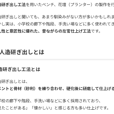
造研ぎ出し工法
を用いたベンチ、花壇（プランター）の製作を
造研ぎ出しと聞いても、あまり馴染みがない方が多いかもしれ
かし実は、小学校の廊下や階段、手洗い場などに多く使われて
久性と意匠性に優れた、昔ながらの左官仕上げ工法
です。
人造研ぎ出しとは
造研ぎ出し工法とは
造研ぎ出しとは、
メントと骨材（砂利）を練り合わせ、硬化後に研磨して仕上げ
学校の廊下や階段、手洗い場などに多く採用されており、
見たことがある」「懐かしい」と感じる方も多い仕上げです。