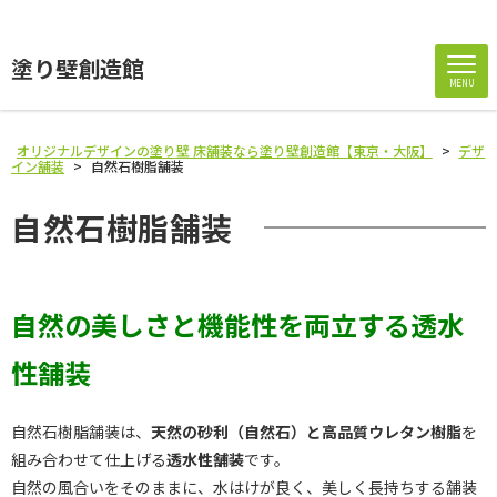
塗り壁創造館
MENU
オリジナルデザインの塗り壁 床舗装なら塗り壁創造館【東京・大阪】
>
デザ
イン舗装
>
自然石樹脂舗装
自然石樹脂舗装
自然の美しさと機能性を両立する透水
性舗装
自然石樹脂舗装は、
天然の砂利（自然石）と高品質ウレタン樹脂
を
組み合わせて仕上げる
透水性舗装
です。
自然の風合いをそのままに、水はけが良く、美しく長持ちする舗装