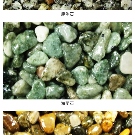
庵治石
海蘭石