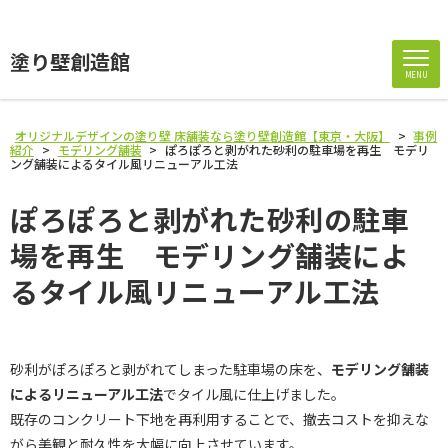
塗り壁創造館
MENU
オリジナルデザインの塗り壁 床舗装なら塗り壁創造館【東京・大阪】
>
事例
紹介
>
モデリング舗装
>
ぽろぽろと剥がれた砂利の駐車場を再生 モデリ
ング舗装によるタイル風リニューアル工法
ぽろぽろと剥がれた砂利の駐車
場を再生 モデリング舗装によ
るタイル風リニューアル工法
砂利がぽろぽろと剥がれてしまった駐車場の床を、
モデリング舗装
によるリニューアル工法
でタイル風に仕上げました。
既存のコンクリート下地を再利用することで、撤去コストを抑えな
がら美観と耐久性を大幅に向上させています。